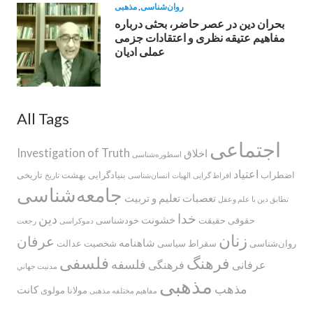
روان‌شناسی
,
مذهبی
بحران دین در عصر حاضر، بحثی درباره
مفاهیم عتیقه نظری و اعتقادات جزمی
عملی ادیان
All Tags
اجتماعی
Investigation of Truth
اخلاق
اسطوره‌‌شناسی
اعتیاد
اضطراب
بنیادگرایی
بهشت
تاریخی
افراط گرایی
الهیات
انسان‌شناسی
تاریخ
جامعه‌شناسی
تعصبات
تعلیم و تربیت
تطابق دین با علم وعقل
خدا
دین
خشونت
حقوقی
حقیقت
خودشناسی
دموکراسی
رجعت
زنان
عرفان
شاهنامه
روان‌شناسی
سقراط
سیاسی
شخصیت
عدالت
فلسفی
فرهنگ
فلسفه
عرفانی
فرهنگی
مدنيت جهاني
مذهبی
مذهب
کانت
مولانا
مولوی
مفاهیم مختلفه مذهبی