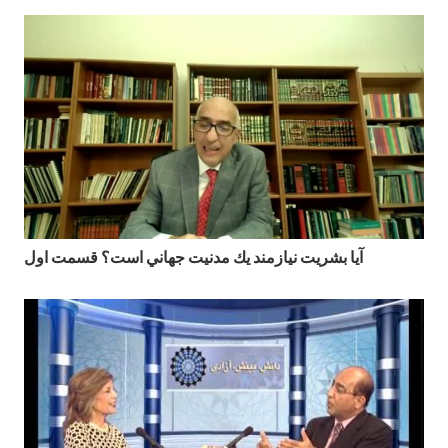
آيا بشريت نيازمند يك مدنيت جهاني است؟ قسمت اول