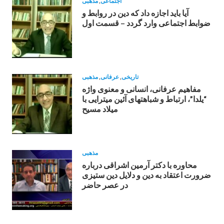
اجتماعی
,
مذهبی
آیا باید اجازه داد که دین در روابط و
ضوابط اجتماعی وارد گردد – قسمت اول
تاریخی
,
عرفانی
,
مذهبی
مفاهيم عرفانى، انسانى و معنوى واژه
“يلدا”، ارتباط و شباهتهاى آئين ميترايی با
ميلاد مسيح
مذهبی
محاوره با دکتر آرمین اشراقى درباره
ضرورت اعتقاد به دين و دلايل دين ستيزى
در عصر حاضر