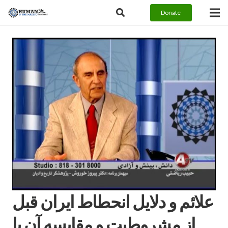
Donate
علائم و دلايل انحطاط ايران قبل
از مشروطيت و مقايسه آن با