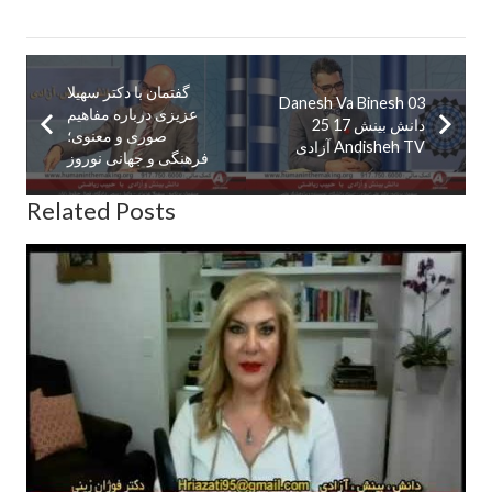
گفتمان با دكتر سهيلا
Danesh Va Binesh 03
عزيزى درباره مفاهيم
25 17 دانش بینش
صورى و معنوى؛
آزادی Andisheh TV
فرهنگى و جهانى نوروز
Related Posts