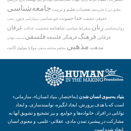
جامعه‌شناسی
تعصبات
تعلیم و تربیت
تطابق دین با علم وعقل
خدا
دین
خشونت
حقوقی
حقیقت
خودشناسی
دموکراسی
رجعت
زنان
عرفان
شاهنامه
روان‌شناسی
سقراط
سیاسی
شخصیت
عدالت
فلسفی
فرهنگ
فلسفه
عرفانی
فرهنگی
مدنيت جهاني
مذهبی
مذهب
کانت
مولانا
مولوی
مفاهیم مختلفه مذهبی
بنیاد به‌سوی انسان شدن
(به‌اختصار، بنیاد انسان)»، سازمانی
«
است که با هدف پرورش، ایجاد انگیزه، توانمندسازی، و ایجاد
توانایی در افراد، خانواده‌ها و جوامع، و نیز تشجیع و تشویق آنها به
مشارکت در پیشبرد تمدن مادی، عقلانی-علمی، و معنوی انسان
ایجاد شده است.