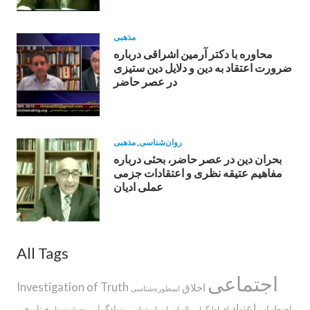
مذهبی
محاوره با دکتر آرمین اشراقى درباره
ضرورت اعتقاد به دين و دلايل دين ستيزى
در عصر حاضر
روان‌شناسی
,
مذهبی
بحران دین در عصر حاضر، بحثی درباره
مفاهیم عتیقه نظری و اعتقادات جزمی
عملی ادیان
All Tags
اجتماعی
Investigation of Truth
اخلاق
اسطوره‌‌شناسی
اعتیاد
اضطراب
بنیادگرایی
بهشت
تاریخی
افراط گرایی
الهیات
انسان‌شناسی
تاریخ