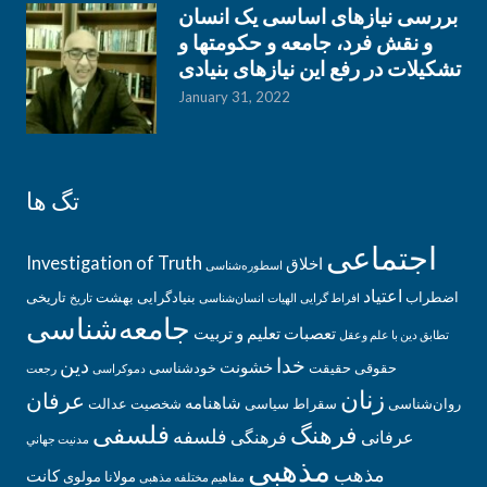
بررسی نیازهای اساسی یک انسان
و نقش فرد، جامعه و حکومتها و
تشکیلات در رفع این نیازهای بنیادی
January 31, 2022
تگ ها
اجتماعی
Investigation of Truth
اخلاق
اسطوره‌‌شناسی
اعتیاد
اضطراب
بنیادگرایی
بهشت
تاریخی
افراط گرایی
الهیات
انسان‌شناسی
تاریخ
جامعه‌شناسی
تعصبات
تعلیم و تربیت
تطابق دین با علم وعقل
خدا
دین
خشونت
حقوقی
حقیقت
خودشناسی
دموکراسی
رجعت
زنان
عرفان
شاهنامه
روان‌شناسی
سقراط
سیاسی
شخصیت
عدالت
فلسفی
فرهنگ
فلسفه
عرفانی
فرهنگی
مدنيت جهاني
مذهبی
مذهب
کانت
مولانا
مولوی
مفاهیم مختلفه مذهبی