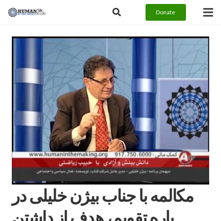
Donate
مكالمه با جناب بيژن خليلى در
باره تقويم، هدف از داشتن