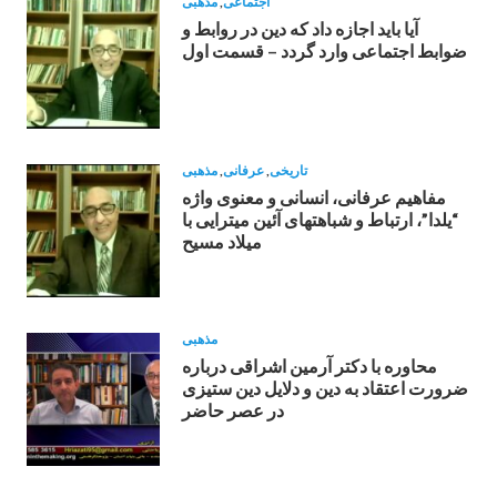
اجتماعی
,
مذهبی
آیا باید اجازه داد که دین در روابط و
ضوابط اجتماعی وارد گردد – قسمت اول
تاریخی
,
عرفانی
,
مذهبی
مفاهيم عرفانى، انسانى و معنوى واژه
“يلدا”، ارتباط و شباهتهاى آئين ميترايی با
ميلاد مسيح
مذهبی
محاوره با دکتر آرمین اشراقى درباره
ضرورت اعتقاد به دين و دلايل دين ستيزى
در عصر حاضر