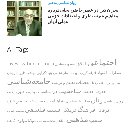
روان‌شناسی
,
مذهبی
بحران دین در عصر حاضر، بحثی درباره
مفاهیم عتیقه نظری و اعتقادات جزمی
عملی ادیان
All Tags
اجتماعی
Investigation of Truth
اخلاق
اسطوره‌‌شناسی
اعتیاد
اضطراب
بنیادگرایی
بهشت
تاریخی
افراط گرایی
الهیات
انسان‌شناسی
تاریخ
جامعه‌شناسی
تعصبات
تعلیم و تربیت
تطابق دین با علم وعقل
خدا
دین
خشونت
حقوقی
حقیقت
خودشناسی
دموکراسی
رجعت
زنان
عرفان
شاهنامه
روان‌شناسی
سقراط
سیاسی
شخصیت
عدالت
فلسفی
فرهنگ
فلسفه
عرفانی
فرهنگی
مدنيت جهاني
مذهبی
مذهب
کانت
مولانا
مولوی
مفاهیم مختلفه مذهبی