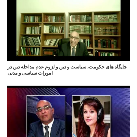
جايگاه هاى حكومت، سياست و دين و لزوم عدم مداخله دين در
امورات سياسى و مدنی