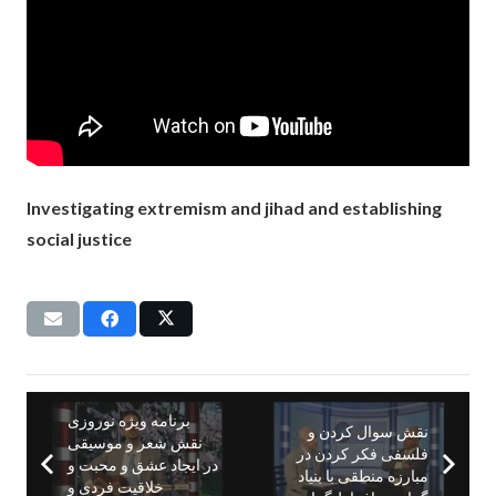
Investigating extremism and jihad and establishing
social justice
برنامه ويژه نوروزى
نقش سوال كردن و
نقش شعر و موسيقى
فلسفى فكر كردن در
در ايجاد عشق و محبت و
مبارزه منطقى با بنياد
خلاقيت فردی و