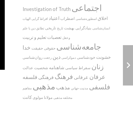
اجتماعی
Investigation of Truth
اعتیاد
اخلاق
اضطراب
اسطوره‌‌شناسی
افراط گرایی
الهیات
بنیادگرایی
بهشت
تاریخی
انسان‌شناسی
تاریخ
تطابق دین با علم
تعصبات
تعلیم و تربیت
وعقل
جامعه‌شناسی
خدا
حقوقی
حقیقت
دین
خشونت
خودشناسی
روان‌شناسی
دموکراسی
رجعت
زنان
شاهنامه
سقراط
سیاسی
شخصیت
عدالت
فرهنگ
عرفان
فلسفه
عرفانی
فرهنگی
مذهبی
فلسفی
مذهب
مدنيت جهاني
مفاهیم
کانت
مولانا
مولوی
مختلفه مذهبی