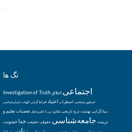
تگ ها
اجتماعی
Investigation of Truth
اخلاق
اعتیاد
اضطراب
اسطوره‌‌شناسی
افراط گرایی
الهیات
انسان‌شناسی
تعصبات
تعلیم و
بنیادگرایی
بهشت
تاریخی
تاریخ
تطابق دین با علم وعقل
جامعه‌شناسی
خدا
تربیت
خشونت
حقوقی
حقیقت
زنان
دین
خودشناسی
روان‌شناسی
سقراط
دموکراسی
رجعت