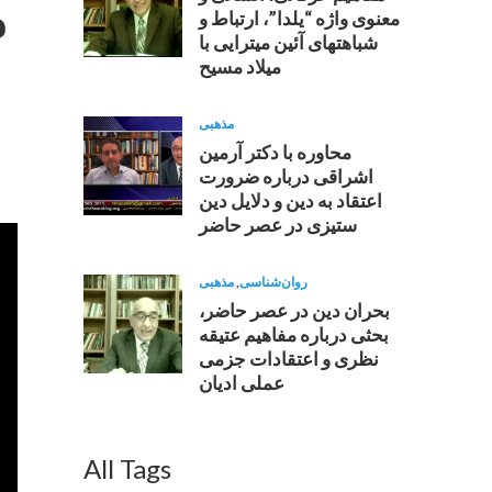
م
معنوى واژه “يلدا”، ارتباط و
شباهتهاى آئين ميترايی با
ميلاد مسيح
مذهبی
محاوره با دکتر آرمین
اشراقى درباره ضرورت
اعتقاد به دين و دلايل دين
ستيزى در عصر حاضر
روان‌شناسی
,
مذهبی
بحران دین در عصر حاضر،
بحثی درباره مفاهیم عتیقه
نظری و اعتقادات جزمی
عملی ادیان
All Tags