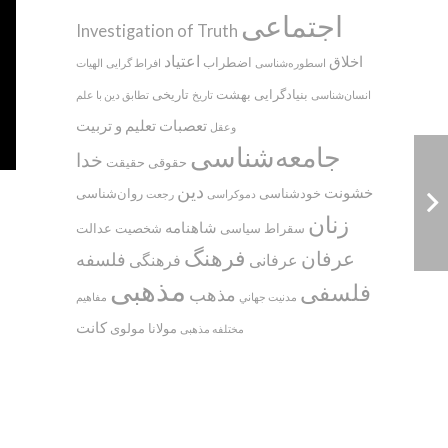
اجتماعی
Investigation of Truth
اعتیاد
اخلاق
اضطراب
اسطوره‌‌شناسی
افراط گرایی
الهیات
بنیادگرایی
بهشت
تاریخی
انسان‌شناسی
تاریخ
تطابق دین با علم
تعصبات
تعلیم و تربیت
وعقل
جامعه‌شناسی
خدا
حقوقی
حقیقت
دین
خشونت
خودشناسی
روان‌شناسی
دموکراسی
رجعت
زنان
شاهنامه
سقراط
سیاسی
شخصیت
عدالت
فرهنگ
عرفان
فلسفه
عرفانی
فرهنگی
مذهبی
فلسفی
مذهب
مدنيت جهاني
مفاهیم
کانت
مولانا
مولوی
مختلفه مذهبی