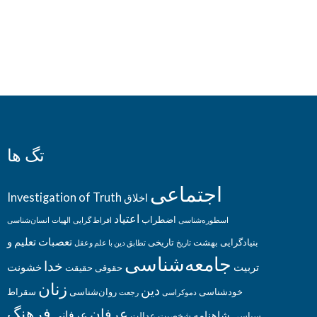
تگ ها
اجتماعی
Investigation of Truth
اخلاق
اعتیاد
اضطراب
اسطوره‌‌شناسی
افراط گرایی
الهیات
انسان‌شناسی
تعصبات
تعلیم و
بنیادگرایی
بهشت
تاریخی
تاریخ
تطابق دین با علم وعقل
جامعه‌شناسی
خدا
تربیت
خشونت
حقوقی
حقیقت
زنان
دین
خودشناسی
روان‌شناسی
سقراط
دموکراسی
رجعت
فرهنگ
عرفان
عرفانی
شاهنامه
سیاسی
شخصیت
عدالت