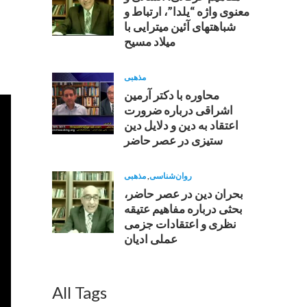
معنوى واژه “يلدا”، ارتباط و
شباهتهاى آئين ميترايی با
ميلاد مسيح
مذهبی
محاوره با دکتر آرمین
اشراقى درباره ضرورت
اعتقاد به دين و دلايل دين
ستيزى در عصر حاضر
روان‌شناسی
,
مذهبی
بحران دین در عصر حاضر،
بحثی درباره مفاهیم عتیقه
نظری و اعتقادات جزمی
عملی ادیان
All Tags