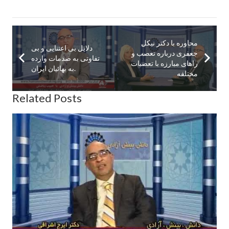
محاوره با دكتر نيكل
دلايل بى اعتنايى و بى
جعفرى درباره تعصب و
تفاوتى به صدمات وارده
راهاى مبارزه با تعصبات
به بهائيان ايران.
مختلفه
Related Posts