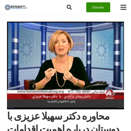
Donate
محاوره دكتر سهيلا عزيزى با
دوستان درباره اهميت اقدامات