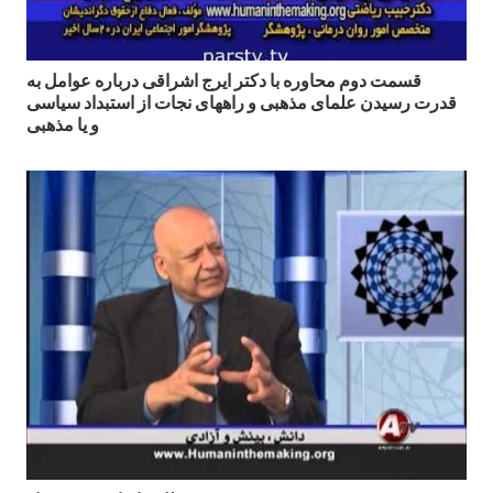
قسمت دوم محاوره با دكتر ايرج اشراقى درباره عوامل به
قدرت رسيدن علماى مذهبى و راههاى نجات از استبداد سياسى
و يا مذهبى