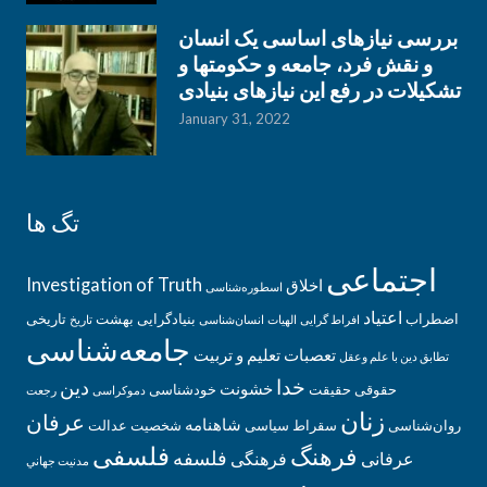
بررسی نیازهای اساسی یک انسان
و نقش فرد، جامعه و حکومتها و
تشکیلات در رفع این نیازهای بنیادی
January 31, 2022
تگ ها
اجتماعی
Investigation of Truth
اخلاق
اسطوره‌‌شناسی
اعتیاد
اضطراب
بنیادگرایی
بهشت
تاریخی
افراط گرایی
الهیات
انسان‌شناسی
تاریخ
جامعه‌شناسی
تعصبات
تعلیم و تربیت
تطابق دین با علم وعقل
خدا
دین
خشونت
حقوقی
حقیقت
خودشناسی
دموکراسی
رجعت
زنان
عرفان
شاهنامه
روان‌شناسی
سقراط
سیاسی
شخصیت
عدالت
فلسفی
فرهنگ
فلسفه
عرفانی
فرهنگی
مدنيت جهاني