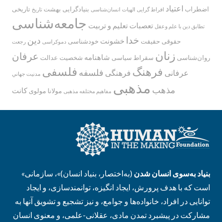
اعتیاد
اضطراب
بنیادگرایی
بهشت
تاریخی
افراط گرایی
الهیات
انسان‌شناسی
تاریخ
جامعه‌شناسی
تعصبات
تعلیم و تربیت
تطابق دین با علم وعقل
خدا
دین
خشونت
حقوقی
حقیقت
خودشناسی
دموکراسی
رجعت
زنان
عرفان
شاهنامه
روان‌شناسی
سقراط
سیاسی
شخصیت
عدالت
فلسفی
فرهنگ
فلسفه
عرفانی
فرهنگی
مدنيت جهاني
مذهبی
مذهب
کانت
مولانا
مولوی
مفاهیم مختلفه مذهبی
بنیاد به‌سوی انسان شدن
(به‌اختصار، بنیاد انسان)»، سازمانی
«
است که با هدف پرورش، ایجاد انگیزه، توانمندسازی، و ایجاد
توانایی در افراد، خانواده‌ها و جوامع، و نیز تشجیع و تشویق آنها به
مشارکت در پیشبرد تمدن مادی، عقلانی-علمی، و معنوی انسان