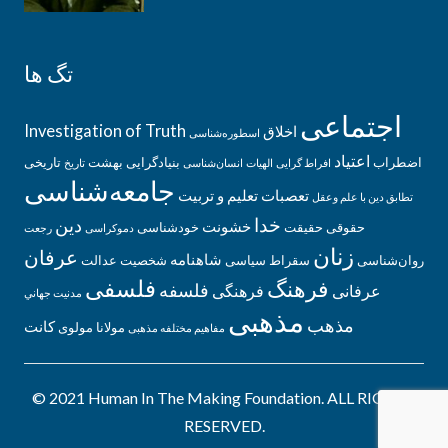
تگ ها
اجتماعی
Investigation of Truth
اخلاق
اسطوره‌‌شناسی
اعتیاد
اضطراب
بنیادگرایی
بهشت
تاریخی
افراط گرایی
الهیات
انسان‌شناسی
تاریخ
جامعه‌شناسی
تعصبات
تعلیم و تربیت
تطابق دین با علم وعقل
خدا
دین
خشونت
حقوقی
حقیقت
خودشناسی
دموکراسی
رجعت
زنان
عرفان
شاهنامه
روان‌شناسی
سقراط
سیاسی
شخصیت
عدالت
فلسفی
فرهنگ
فلسفه
عرفانی
فرهنگی
مدنيت جهاني
مذهبی
مذهب
کانت
مولانا
مولوی
مفاهیم مختلفه مذهبی
© 2021 Human In The Making Foundation. ALL RIGHTS
RESERVED.