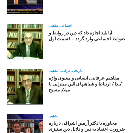
اجتماعی
,
مذهبی
آیا باید اجازه داد که دین در روابط و
ضوابط اجتماعی وارد گردد – قسمت اول
تاریخی
,
عرفانی
,
مذهبی
مفاهيم عرفانى، انسانى و معنوى واژه
“يلدا”، ارتباط و شباهتهاى آئين ميترايی با
ميلاد مسيح
مذهبی
محاوره با دکتر آرمین اشراقى درباره
ضرورت اعتقاد به دين و دلايل دين ستيزى