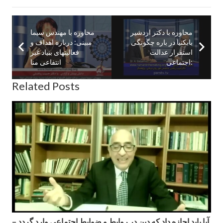
محاوره با دكتر اردشير
محاوره با مهندس سيما
بابكنيا در باره چگونگی
مبينى: درباره اهداف و
استقرار عدالت
فعاليتهاى بنياد غير
اجتماعى:
انتفاعى منا
Related Posts
آیا باید اجازه داد که دین در روابط و ضوابط اجتماعی وارد گردد –