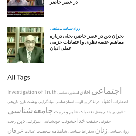
در عصر حاضر
روان‌شناسی
,
مذهبی
بحران دین در عصر حاضر، بحثی درباره
مفاهیم عتیقه نظری و اعتقادات جزمی
عملی ادیان
All Tags
اجتماعی
Investigation of Truth
اخلاق
اسطوره‌‌شناسی
اعتیاد
اضطراب
بنیادگرایی
بهشت
تاریخی
افراط گرایی
الهیات
انسان‌شناسی
تاریخ
جامعه‌شناسی
تعصبات
تعلیم و تربیت
تطابق دین با علم وعقل
خدا
دین
خشونت
حقوقی
حقیقت
خودشناسی
دموکراسی
رجعت
زنان
عرفان
شاهنامه
روان‌شناسی
سقراط
سیاسی
شخصیت
عدالت