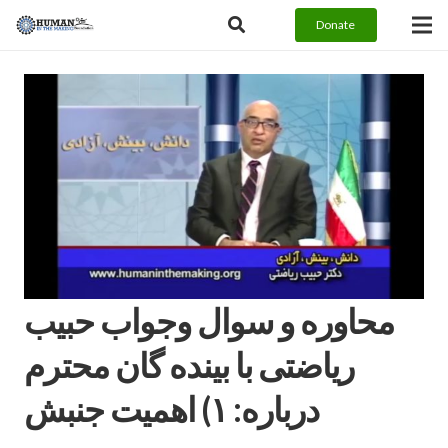
Donate
محاوره و سوال وجواب حبيب
رياضتى با بينده گان محترم
درباره: ١) اهميت جنبش