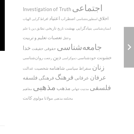
اجتماعی
Investigation of Truth
اعتیاد
اخلاق
اضطراب
اسطوره‌‌شناسی
افراط گرایی
الهیات
بنیادگرایی
بهشت
تاریخی
انسان‌شناسی
تاریخ
تطابق دین با علم
تعصبات
تعلیم و تربیت
وعقل
جامعه‌شناسی
خدا
حقوقی
حقیقت
دین
خشونت
خودشناسی
روان‌شناسی
دموکراسی
رجعت
زنان
شاهنامه
سقراط
سیاسی
شخصیت
عدالت
فرهنگ
عرفان
فلسفه
عرفانی
فرهنگی
مذهبی
فلسفی
مذهب
مدنيت جهاني
مفاهیم
کانت
مولانا
مولوی
مختلفه مذهبی