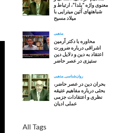
معنوى واژه “يلدا”، ارتباط و
شباهتهاى آئين ميترايی با
ميلاد مسيح
مذهبی
محاوره با دکتر آرمین
اشراقى درباره ضرورت
اعتقاد به دين و دلايل دين
ستيزى در عصر حاضر
روان‌شناسی
,
مذهبی
بحران دین در عصر حاضر،
بحثی درباره مفاهیم عتیقه
نظری و اعتقادات جزمی
عملی ادیان
All Tags