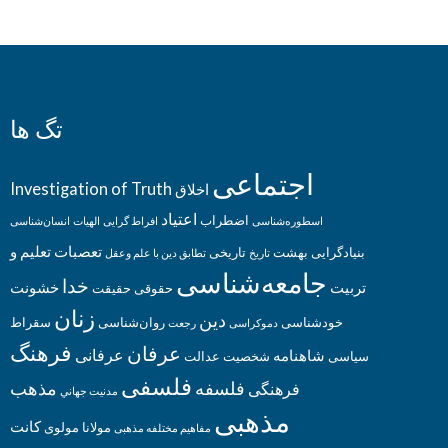
تگ ها
اجتماعی
Investigation of Truth
اخلاق
اعتیاد
اضطراب
اسطوره‌‌شناسی
افراط گرایی
الهیات
انسان‌شناسی
تعصبات
تعلیم و
بنیادگرایی
بهشت
تاریخی
تاریخ
تطابق دین با علم وعقل
جامعه‌شناسی
خدا
تربیت
خشونت
حقوقی
حقیقت
زنان
دین
خودشناسی
روان‌شناسی
سقراط
دموکراسی
رجعت
فرهنگ
عرفان
عرفانی
شاهنامه
سیاسی
شخصیت
عدالت
فلسفی
فلسفه
مذهب
فرهنگی
مدنيت جهاني
مذهبی
کانت
مولانا
مولوی
مفاهیم مختلفه مذهبی