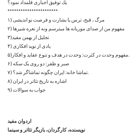
يك توفیق اجباری قلمداد نمود؟
***********************
۱) مرگ ، قبح، ترس یا بشارت و فرصت نو اندیشی
۲) مفهوم من از صدای موریانه ها میترسم ‌ونه از نعره شیرها
۳)تجلیل از بهمن مفید
۴) یادی از نوید افکاری
۵)مفهوم وحدت در کثرت: وحدت در هدف و تنوع عقاید و افکار.
۶) صبر ‌و ظفر: دو روی یک سکه
۷) تماشا خانه: ایران چگونه تماشاگر شد؟.
۸) اشاره به تاریخ تئاتر در ایران
۹) جواب به سوالات
اردوان مفید
نویسنده، کارگردان، بازیگر تئاتر و سینما