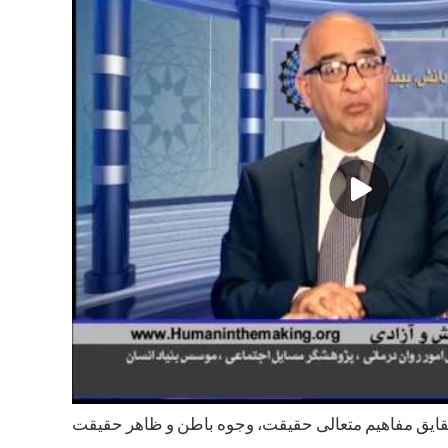
قايق مفاهيم متعالى حقيقت، وجوه باطن و ظاهر حقيقت