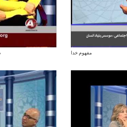
مفهوم خدا
د