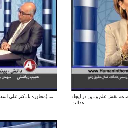
دت، نقش علم و دين در ايجاد
محاوره با دكتر على اسدى درباره: ١) رابطه ضرورى علم، فلسفه و دين با عرفان ٢)…..
عدالت