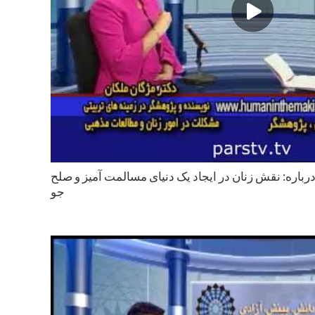
درباره: نقش زنان در ايجاد یک دنياى مسالمت آمیز و صلح
جو