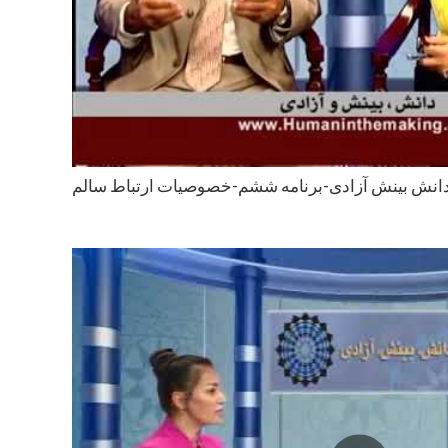
انش بینش آزادی-برنامه ششم-خصوصیات ارتباط سالم