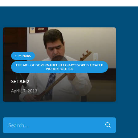
SEMINARS
THE ART OF GOVERNANCE IN TODAY’S SOPHISTICATED
WORLD POLITICS
SETAR 2
April 17, 2013
Search
for: